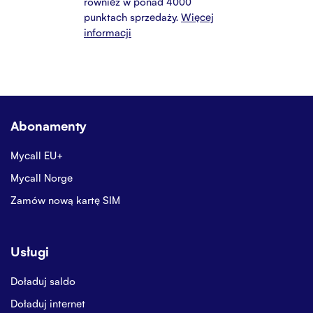
również w ponad 4000
punktach sprzedaży.
Więcej
informacji
Abonamenty
Mycall EU+
Mycall Norge
Zamów nową kartę SIM
Usługi
Doładuj saldo
Doładuj internet