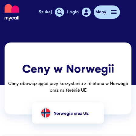
Mycall
Szukaj
Login
Meny
Doładowanie
Abonament
Ceny w Norwegii
Sklepy MyCall
Dodatkowy internet
Ceny obowiązujące przy korzystaniu z telefonu w Norwegii
oraz na terenie UE
Telefony komórkowe
Cennik
Norwegia oraz UE
Stories